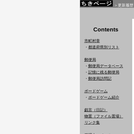
＞更新履歴
Contents
市町村章
・
都道府県別リスト
郵便局
・
郵便局データベース
・
記憶に残る郵便局
・
郵便局訪問記
ボードゲーム
・
ボードゲーム紹介
戯言（日記）
物置（ファイル置場）
リンク集