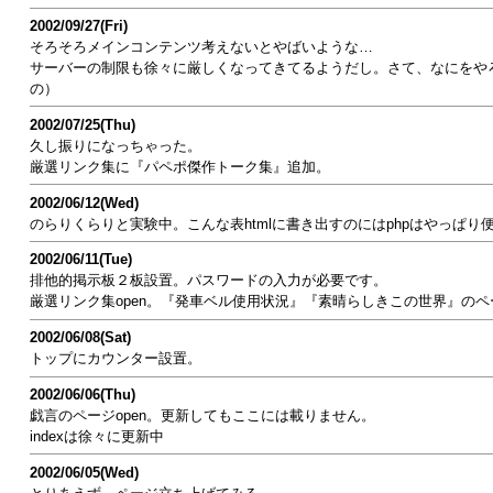
2002/09/27(Fri)
そろそろメインコンテンツ考えないとやばいような…
サーバーの制限も徐々に厳しくなってきてるようだし。さて、なにをや
の）
2002/07/25(Thu)
久し振りになっちゃった。
厳選リンク集に『パペポ傑作トーク集』追加。
2002/06/12(Wed)
のらりくらりと実験中。こんな表htmlに書き出すのにはphpはやっぱり
2002/06/11(Tue)
排他的掲示板２板設置。パスワードの入力が必要です。
厳選リンク集open。『発車ベル使用状況』『素晴らしきこの世界』のペ
2002/06/08(Sat)
トップにカウンター設置。
2002/06/06(Thu)
戯言のページopen。更新してもここには載りません。
indexは徐々に更新中
2002/06/05(Wed)