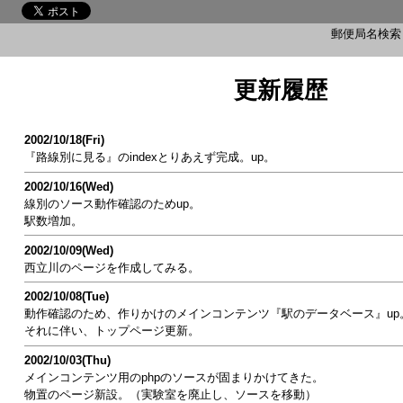
郵便局名検
更新履歴
2002/10/18(Fri)
『路線別に見る』のindexとりあえず完成。up。
2002/10/16(Wed)
線別のソース動作確認のためup。
駅数増加。
2002/10/09(Wed)
西立川のページを作成してみる。
2002/10/08(Tue)
動作確認のため、作りかけのメインコンテンツ『駅のデータベース』up
それに伴い、トップページ更新。
2002/10/03(Thu)
メインコンテンツ用のphpのソースが固まりかけてきた。
物置のページ新設。（実験室を廃止し、ソースを移動）