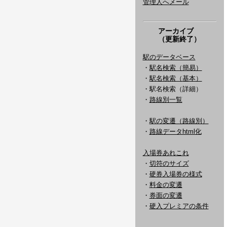
管理人へメール
アーカイブ
（更新終了）
駅のデータベース
・
駅名検索（簡易）
・
駅名検索（基本）
・駅名検索（詳細）
・
路線別一覧
・
駅の変遷（路線別）
・
路線データhtml化
入場券あれこれ
・
切符のサイズ
・
硬券入場券の様式
・
料金の変遷
・
券面の変遷
・
硬入プレミアの条件