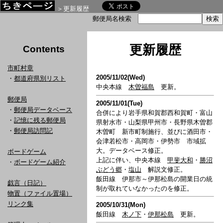
＞更新履歴
郵便局名検索
更新履歴
Contents
市町村章
2005/11/02(Wed)
・
都道府県別リスト
中央本線
木曽福島
更新。
郵便局
2005/11/01(Tue)
・
郵便局データベース
合併により岩手県和賀郡西和賀町・富山
・
記憶に残る郵便局
県射水市・山梨県甲州市・長野県木曽郡
・
郵便局訪問記
木曽町 新市町制施行、並びに酒田市・
会津若松市・高岡市・伊勢市 市域拡
大。データベース修正。
ボードゲーム
上記に伴い、中央本線
甲斐大和
・
勝沼
・
ボードゲーム紹介
ぶどう郷
・
塩山
解説文修正。
飯田線 伊那市～伊那松島の開業日の統
戯言（日記）
制が取れていなかったのを修正。
物置（ファイル置場）
リンク集
2005/10/31(Mon)
飯田線
木ノ下
・
伊那松島
更新。