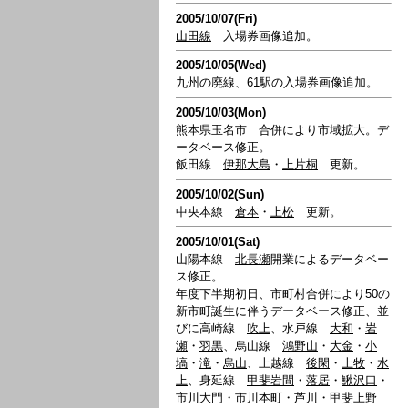
2005/10/07(Fri)
山田線
入場券画像追加。
2005/10/05(Wed)
九州の廃線、61駅の入場券画像追加。
2005/10/03(Mon)
熊本県玉名市 合併により市域拡大。デ
ータベース修正。
飯田線
伊那大島
・
上片桐
更新。
2005/10/02(Sun)
中央本線
倉本
・
上松
更新。
2005/10/01(Sat)
山陽本線
北長瀬
開業によるデータベー
ス修正。
年度下半期初日、市町村合併により50の
新市町誕生に伴うデータベース修正、並
びに高崎線
吹上
、水戸線
大和
・
岩
瀬
・
羽黒
、烏山線
鴻野山
・
大金
・
小
塙
・
滝
・
烏山
、上越線
後閑
・
上牧
・
水
上
、身延線
甲斐岩間
・
落居
・
鰍沢口
・
市川大門
・
市川本町
・
芦川
・
甲斐上野