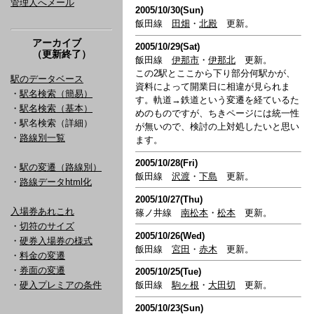
管理人へメール
2005/10/30(Sun)
飯田線
田畑
・
北殿
更新。
アーカイブ
2005/10/29(Sat)
（更新終了）
飯田線
伊那市
・
伊那北
更新。
この2駅とここから下り部分何駅かが、
駅のデータベース
資料によって開業日に相違が見られま
・
駅名検索（簡易）
す。軌道→鉄道という変遷を経ているた
・
駅名検索（基本）
めのものですが、ちきページには統一性
・駅名検索（詳細）
が無いので、検討の上対処したいと思い
・
路線別一覧
ます。
2005/10/28(Fri)
・
駅の変遷（路線別）
飯田線
沢渡
・
下島
更新。
・
路線データhtml化
2005/10/27(Thu)
入場券あれこれ
篠ノ井線
南松本
・
松本
更新。
・
切符のサイズ
2005/10/26(Wed)
・
硬券入場券の様式
飯田線
宮田
・
赤木
更新。
・
料金の変遷
・
券面の変遷
2005/10/25(Tue)
・
硬入プレミアの条件
飯田線
駒ヶ根
・
大田切
更新。
2005/10/23(Sun)