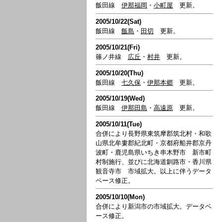
飯田線
伊那福岡
・
小町屋
更新。
2005/10/22(Sat)
飯田線
飯島
・
田切
更新。
2005/10/21(Fri)
篠ノ井線
広丘
・
村井
更新。
2005/10/20(Thu)
飯田線
七久保
・
伊那本郷
更新。
2005/10/19(Wed)
飯田線
伊那田島
・
高遠原
更新。
2005/10/11(Tue)
合併により長野県東筑摩郡筑北村・和歌
山県北牟婁郡紀北町・京都府船井郡京丹
波町・鹿児島県いちき串木野市 新市町
村制施行、並びに北海道釧路市・香川県
観音寺市 市域拡大。以上に伴うデータ
ベース修正。
2005/10/10(Mon)
合併により新潟市の市域拡大。データベ
ース修正。