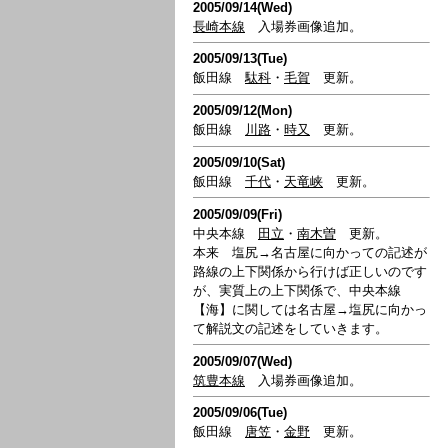
2005/09/14(Wed)
長崎本線
入場券画像追加。
2005/09/13(Tue)
飯田線
駄科
・
毛賀
更新。
2005/09/12(Mon)
飯田線
川路
・
時又
更新。
2005/09/10(Sat)
飯田線
千代
・
天竜峡
更新。
2005/09/09(Fri)
中央本線
田立
・
南木曽
更新。
本来 塩尻→名古屋に向かっての記述が
路線の上下関係から行けば正しいのです
が、実質上の上下関係で、中央本線
【海】に関しては名古屋→塩尻に向かっ
て解説文の記述をしていきます。
2005/09/07(Wed)
筑豊本線
入場券画像追加。
2005/09/06(Tue)
飯田線
唐笠
・
金野
更新。