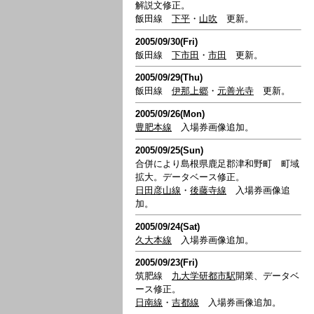
解説文修正。
飯田線
下平
・
山吹
更新。
2005/09/30(Fri)
飯田線
下市田
・
市田
更新。
2005/09/29(Thu)
飯田線
伊那上郷
・
元善光寺
更新。
2005/09/26(Mon)
豊肥本線
入場券画像追加。
2005/09/25(Sun)
合併により島根県鹿足郡津和野町 町域
拡大。データベース修正。
日田彦山線
・
後藤寺線
入場券画像追
加。
2005/09/24(Sat)
久大本線
入場券画像追加。
2005/09/23(Fri)
筑肥線
九大学研都市駅
開業、データベ
ース修正。
日南線
・
吉都線
入場券画像追加。