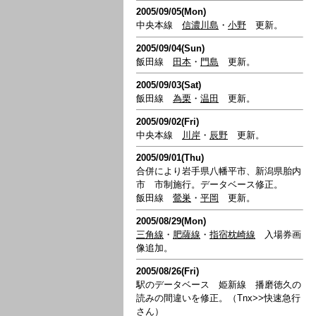
2005/09/05(Mon)
中央本線
信濃川島
・
小野
更新。
2005/09/04(Sun)
飯田線
田本
・
門島
更新。
2005/09/03(Sat)
飯田線
為栗
・
温田
更新。
2005/09/02(Fri)
中央本線
川岸
・
辰野
更新。
2005/09/01(Thu)
合併により岩手県八幡平市、新潟県胎内
市 市制施行。データベース修正。
飯田線
鶯巣
・
平岡
更新。
2005/08/29(Mon)
三角線
・
肥薩線
・
指宿枕崎線
入場券画
像追加。
2005/08/26(Fri)
駅のデータベース 姫新線 播磨徳久の
読みの間違いを修正。（Tnx>>快速急行
さん）