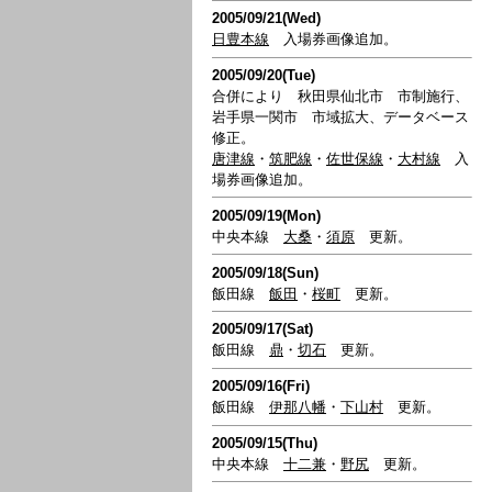
2005/09/21(Wed)
日豊本線
入場券画像追加。
2005/09/20(Tue)
合併により 秋田県仙北市 市制施行、
岩手県一関市 市域拡大、データベース
修正。
唐津線
・
筑肥線
・
佐世保線
・
大村線
入
場券画像追加。
2005/09/19(Mon)
中央本線
大桑
・
須原
更新。
2005/09/18(Sun)
飯田線
飯田
・
桜町
更新。
2005/09/17(Sat)
飯田線
鼎
・
切石
更新。
2005/09/16(Fri)
飯田線
伊那八幡
・
下山村
更新。
2005/09/15(Thu)
中央本線
十二兼
・
野尻
更新。