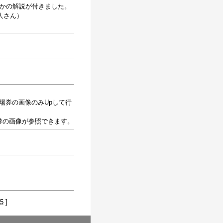
らかの解説が付きました。
人さん）
場券の画像のみUpして行
券の画像が参照できます。
5
]