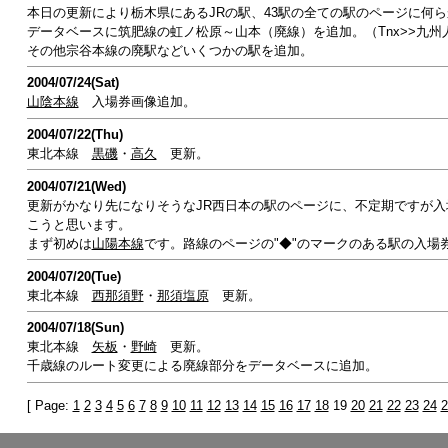
本日の更新により栃木県にあるJRの駅、43駅の全ての駅のページに何
データベースに筑肥線の虹ノ松原～山本（廃線）を追加。（Tnx>>九州
その他宗谷本線の廃駅などいくつかの駅を追加。
2004/07/24(Sat)
山陰本線
入場券画像追加。
2004/07/22(Thu)
東北本線
黒磯
・
高久
更新。
2004/07/21(Wed)
更新がかなり先になりそうなJR西日本の駅のページに、不定期ですが入
こうと思います。
まず初めは
山陽本線
です。路線のページの"◆"のマークのある駅の入場
2004/07/20(Tue)
東北本線
西那須野
・
那須塩原
更新。
2004/07/18(Sun)
東北本線
矢板
・
野崎
更新。
千歳線のルート変更による廃線部分をデータベースに追加。
[ Page:
1
2
3
4
5
6
7
8
9
10
11
12
13
14
15
16
17
18
19
20
21
22
23
24
2