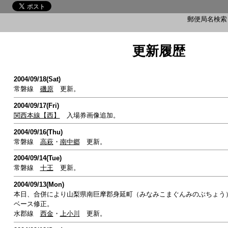
郵便局名検
更新履歴
2004/09/18(Sat)
常磐線
磯原
更新。
2004/09/17(Fri)
関西本線【西】
入場券画像追加。
2004/09/16(Thu)
常磐線
高萩
・
南中郷
更新。
2004/09/14(Tue)
常磐線
十王
更新。
2004/09/13(Mon)
本日、合併により山梨県南巨摩郡身延町（みなみこまぐんみのぶちょう
ベース修正。
水郡線
西金
・
上小川
更新。