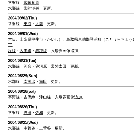
常磐線
常陸多賀
水郡線
常陸鴻巣
更新。
2004/09/02(Thu)
常磐線
東海
・
大甕
更新。
2004/09/01(Wed)
本日、山梨県甲斐市（かいし）、鳥取県東伯郡琴浦町（ことうらちょう
正。
境線
・
因美線
・
赤穂線
入場券画像追加。
2004/08/31(Tue)
水郡線
河合
・
谷河原
・
常陸太田
更新。
2004/08/29(Sun)
水郡線
南酒出
・
額田
更新。
2004/08/28(Sat)
宇野線
・
吉備線
・
津山線
入場券画像追加。
2004/08/26(Thu)
常磐線
勝田
・
佐和
更新。
2004/08/25(Wed)
水郡線
中菅谷
・
上菅谷
更新。