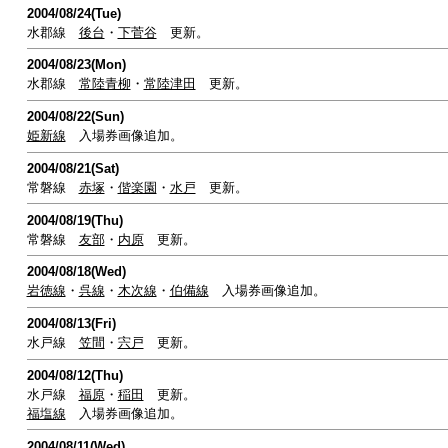
2004/08/24(Tue)
水郡線
後台
・
下菅谷
更新。
2004/08/23(Mon)
水郡線
常陸青柳
・
常陸津田
更新。
2004/08/22(Sun)
姫新線
入場券画像追加。
2004/08/21(Sat)
常磐線
赤塚
・
偕楽園
・
水戸
更新。
2004/08/19(Thu)
常磐線
友部
・
内原
更新。
2004/08/18(Wed)
岩徳線
・
呉線
・
木次線
・
伯備線
入場券画像追加。
2004/08/13(Fri)
水戸線
笠間
・
宍戸
更新。
2004/08/12(Thu)
水戸線
福原
・
稲田
更新。
福塩線
入場券画像追加。
2004/08/11(Wed)