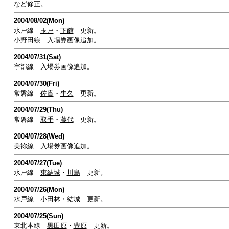
など修正。
2004/08/02(Mon)
水戸線
玉戸
・
下館
更新。
小野田線
入場券画像追加。
2004/07/31(Sat)
宇部線
入場券画像追加。
2004/07/30(Fri)
常磐線
佐貫
・
牛久
更新。
2004/07/29(Thu)
常磐線
取手
・
藤代
更新。
2004/07/28(Wed)
美祢線
入場券画像追加。
2004/07/27(Tue)
水戸線
東結城
・
川島
更新。
2004/07/26(Mon)
水戸線
小田林
・
結城
更新。
2004/07/25(Sun)
東北本線
黒田原
・
豊原
更新。