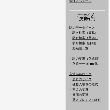
管理人へメール
アーカイブ
（更新終了）
駅のデータベース
・
駅名検索（簡易）
・
駅名検索（基本）
・駅名検索（詳細）
・
路線別一覧
・
駅の変遷（路線別）
・
路線データhtml化
入場券あれこれ
・
切符のサイズ
・
硬券入場券の様式
・
料金の変遷
・
券面の変遷
・
硬入プレミアの条件