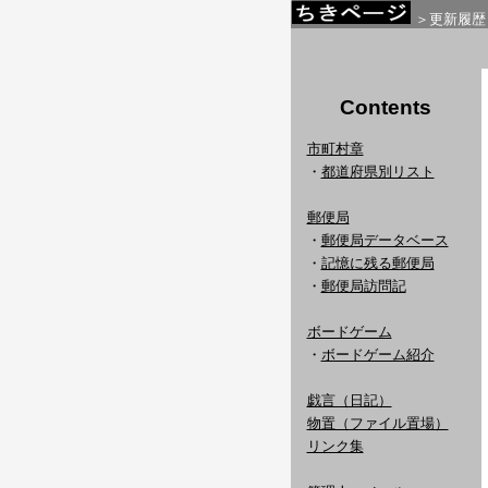
＞更新履歴
Contents
市町村章
・
都道府県別リスト
郵便局
・
郵便局データベース
・
記憶に残る郵便局
・
郵便局訪問記
ボードゲーム
・
ボードゲーム紹介
戯言（日記）
物置（ファイル置場）
リンク集