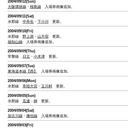
2004/09/12(Sun)
大阪環状線
・
桜島線
入場券画像追加。
2004/09/11(Sat)
水郡線
中舟生
・
下小川
更新。
2004/09/10(Fri)
水郡線
野上原
・
山方宿
更新。
福知山線
入場券画像追加。
2004/09/09(Thu)
常磐線
日立
・
小木津
更新。
2004/09/07(Tue)
東海道本線【西】
入場券画像追加。
2004/09/06(Mon)
水郡線
常陸大宮
・
玉川村
更新。
2004/09/05(Sun)
水郡線
瓜連
・
静
更新。
2004/09/04(Sat)
加古川線
・
播但線
入場券画像追加。
2004/09/03(Fri)