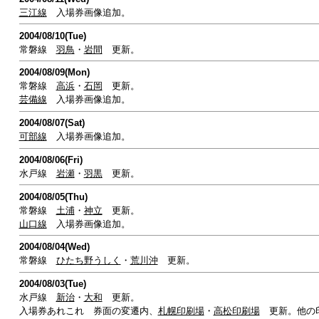
三江線
入場券画像追加。
2004/08/10(Tue)
常磐線
羽鳥
・
岩間
更新。
2004/08/09(Mon)
常磐線
高浜
・
石岡
更新。
芸備線
入場券画像追加。
2004/08/07(Sat)
可部線
入場券画像追加。
2004/08/06(Fri)
水戸線
岩瀬
・
羽黒
更新。
2004/08/05(Thu)
常磐線
土浦
・
神立
更新。
山口線
入場券画像追加。
2004/08/04(Wed)
常磐線
ひたち野うしく
・
荒川沖
更新。
2004/08/03(Tue)
水戸線
新治
・
大和
更新。
入場券あれこれ 券面の変遷内、
札幌印刷場
・
高松印刷場
更新。他の印