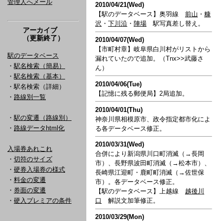
管理人へメール
2010/04/21(Wed)
【駅のデータベース】奥羽線
前山
・
糠
沢
・
下川沿
・
陣場
駅写真差し替え。
アーカイブ
（更新終了）
2010/04/07(Wed)
【市町村章】岐阜県白川村がリストから
駅のデータベース
漏れていたので追加。（Tnx>>武藤さ
・
駅名検索（簡易）
ん）
・
駅名検索（基本）
2010/04/06(Tue)
・駅名検索（詳細）
【記憶に残る郵便局】2局追加。
・
路線別一覧
2010/04/01(Thu)
・
駅の変遷（路線別）
神奈川県相模原市、政令指定都市化によ
・
路線データhtml化
る各データベース修正。
2010/03/31(Wed)
入場券あれこれ
合併により新潟県川口町消滅（→長岡
・
切符のサイズ
市）、長野県波田町消滅（→松本市）、
・
硬券入場券の様式
長崎県江迎町・鹿町町消滅（→佐世保
・
料金の変遷
市）。各データベース修正。
・
券面の変遷
【駅のデータベース】上越線
越後川
・
硬入プレミアの条件
口
解説文加筆修正。
2010/03/29(Mon)