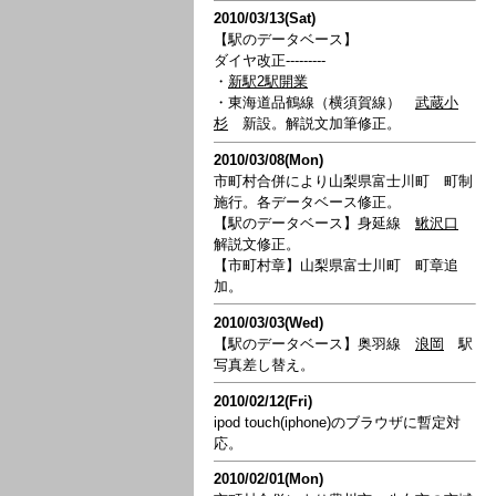
2010/03/13(Sat)
【駅のデータベース】
ダイヤ改正---------
・
新駅2駅開業
・東海道品鶴線（横須賀線）
武蔵小
杉
新設。解説文加筆修正。
2010/03/08(Mon)
市町村合併により山梨県富士川町 町制
施行。各データベース修正。
【駅のデータベース】身延線
鰍沢口
解説文修正。
【市町村章】山梨県富士川町 町章追
加。
2010/03/03(Wed)
【駅のデータベース】奥羽線
浪岡
駅
写真差し替え。
2010/02/12(Fri)
ipod touch(iphone)のブラウザに暫定対
応。
2010/02/01(Mon)