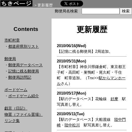
＞更新履歴
郵便局名検索
更新履歴
Contents
市町村章
2010/06/16(Wed)
・
都道府県別リスト
【記憶に残る郵便局】2局追加。
郵便局
2010/05/31(Mon)
・
郵便局データベース
【市町村章】神奈川県鎌倉町、東京都王
・
記憶に残る郵便局
子町・高田町・巣鴨町・尾久町・千住
・
郵便局訪問記
町 町章追加。（Tnx>>
駅からマンホー
ル
さん）
ボードゲーム
2010/05/17(Mon)
・
ボードゲーム紹介
【駅のデータベース】花輪線
好摩
駅
写真差し替え。
戯言（日記）
2010/05/11(Tue)
物置（ファイル置場）
【駅のデータベース】大船渡線
陸中門
リンク集
崎
・
陸中松川
駅写真差し替え。