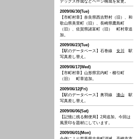
デックス作成などページ構成を変更。
2009/06/30(Tue)
【市町村章】奈良県西吉野村（旧）、和
歌山県美里町（旧）、長崎県鷹島町
（旧）、佐賀県諸富町（旧） 町村章追
加。
2009/06/23(Tue)
【駅のデータベース】石巻線
女川
駅
写真差し替え。
2009/06/17(Wed)
【市町村章】山形県宮内町・櫛引町
（旧） 町章追加。
2009/06/12(Fri)
【駅のデータベース】奥羽線
漆山
駅
写真差し替え。
2009/06/06(Sat)
【記憶に残る郵便局】2局追加。今回は
風景印を題材にしています。
2009/06/01(Mon)
合併により群馬県吉井町消滅、高崎市市