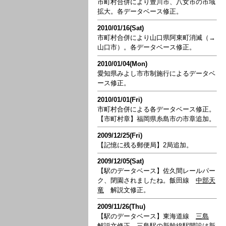
市町村合併により豊川市、八女市の市域
拡大。各データベース修正。
2010/01/16(Sat)
市町村合併により山口県阿東町消滅（→
山口市）。各データベース修正。
2010/01/04(Mon)
愛知県みよし市市制施行によるデータベ
ース修正。
2010/01/01(Fri)
市町村合併による各データベース修正。
【市町村章】福岡県糸島市の市章追加。
2009/12/25(Fri)
【記憶に残る郵便局】2局追加。
2009/12/05(Sat)
【駅のデータベース】佐久間レールパー
ク、閉園されましたね。飯田線
中部天
竜
解説文修正。
2009/11/26(Thu)
【駅のデータベース】東海道線
三島
解説文修正。三島駅の新幹線駅開設は新