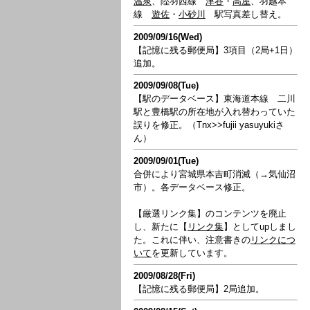
温泉
、陸羽西線
津谷
・
高屋
、羽越本
線
遊佐
・
小砂川
駅写真差し替え。
2009/09/16(Wed)
【記憶に残る郵便局】3項目（2局+1日）
追加。
2009/09/08(Tue)
【駅のデータベース】東海道本線 二川
駅と豊橋駅の所在地が入れ替わっていた
誤りを修正。（Tnx>>fujii yasuyukiさ
ん）
2009/09/01(Tue)
合併により宮城県本吉町消滅（→気仙沼
市）。各データベース修正。
【厳選リンク集】のコンテンツを廃止
し、新たに【
リンク集
】としてupしまし
た。これに伴い、注意書きの
リンクにつ
いて
を更新しています。
2009/08/28(Fri)
【記憶に残る郵便局】2局追加。