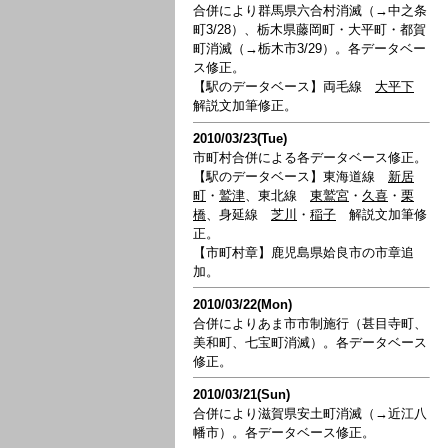
合併により群馬県六合村消滅（→中之条
町3/28）、栃木県藤岡町・大平町・都賀
町消滅（→栃木市3/29）。各データベー
ス修正。
【駅のデータベース】両毛線
大平下
解説文加筆修正。
2010/03/23(Tue)
市町村合併による各データベース修正。
【駅のデータベース】東海道線
新居
町
・
鷲津
、東北線
東鷲宮
・
久喜
・
栗
橋
、身延線
芝川
・
稲子
解説文加筆修
正。
【市町村章】鹿児島県姶良市の市章追
加。
2010/03/22(Mon)
合併によりあま市市制施行（甚目寺町、
美和町、七宝町消滅）。各データベース
修正。
2010/03/21(Sun)
合併により滋賀県安土町消滅（→近江八
幡市）。各データベース修正。