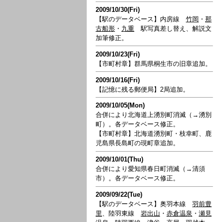
2009/10/30(Fri)
【駅のデータベース】内房線
竹岡
・
那
古船形
・
九重
駅写真差し替え、解説文
加筆修正。
2009/10/23(Fri)
【市町村章】群馬県桐生市の旧章追加。
2009/10/16(Fri)
【記憶に残る郵便局】2局追加。
2009/10/05(Mon)
合併により北海道上湧別町消滅（→湧別
町）。各データベース修正。
【市町村章】北海道湧別町・枝幸町、鹿
児島県長島町の現町章追加。
2009/10/01(Thu)
合併により愛知県春日町消滅（→清須
市）。各データベース修正。
2009/09/22(Tue)
【駅のデータベース】奥羽本線
羽前豊
里
、陸羽東線
岩出山
・
赤倉温泉
・
瀬見