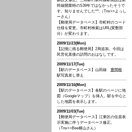
幹線開業時のS39年ではなかったそうで
す。知りませんでした^^;（Tnx>>よっし
ーさん）
【郵便局データベース】市町村のコード
仕様を変更。市町村検索はURL(変数部
分）が変わります。
2009/11/23(Mon)
【記憶に残る郵便局】2局追加。今回は
民営化直後の訪問のおはなしです。
2009/11/17(Tue)
【駅のデータベース】山田線
豊間根
駅写真差し替え
2009/11/16(Mon)
【駅のデータベース】各駅のページに地
図（Googleマップ）を挿入。駅を中心と
した地図を表示します。
2009/11/03(Tue)
【郵便局データベース】江東区の住居表
示実施に伴うデータベース修正。
（Tnx>>Bee横山さん）