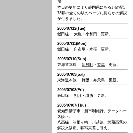
加。
本日の更新により静岡県にあるJRの駅、
78駅の全ての駅のページに何らかの解説
が付きました。
2005/07/12(Tue)
飯田線
大嵐
・
小和田
更新。
2005/07/11(Mon)
飯田線
向市場
・
水窪
更新。
2005/07/10(Sun)
東海道本線
新居町
・
鷲津
更新。
2005/07/09(Sat)
東海道本線
舞阪
・
弁天島
更新。
2005/07/08(Fri)
飯田線
相月
・
城西
更新。
2005/07/07(Thu)
愛知県清須市 新市制施行。データベー
ス修正。
八高線
箱根ヶ崎
、川越線
武蔵高萩
の
解説文修正、駅写真差し替え。