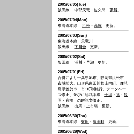
2005/07/05(Tue)
飯田線
中部天竜
・
佐久間
更新。
2005/07/04(Mon)
東海道本線
浜松
・
高塚
更新。
2005/07/03(Sun)
東海道本線
天竜川
飯田線
下川合
更新。
2005/07/02(Sat)
飯田線
浦川
・
早瀬
更新。
2005/07/01(Fri)
合併により千葉県旭市、静岡県浜松市
市域拡大。山形県東田川郡庄内町、鹿児
島県曽於市 市･町制施行。データベー
ス修正、並びに総武本線
干潟
・
旭
・
飯
岡
・
倉橋
の解説文修正。
飯田線
出馬
・
上市場
更新。
2005/06/30(Thu)
東海道本線
磐田
・
豊田町
更新。
2005/06/29(Wed)