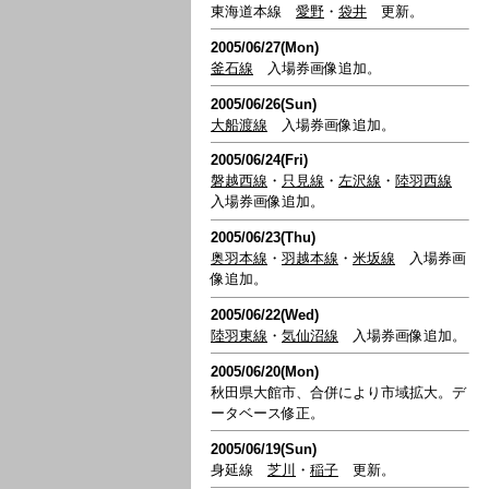
東海道本線
愛野
・
袋井
更新。
2005/06/27(Mon)
釜石線
入場券画像追加。
2005/06/26(Sun)
大船渡線
入場券画像追加。
2005/06/24(Fri)
磐越西線
・
只見線
・
左沢線
・
陸羽西線
入場券画像追加。
2005/06/23(Thu)
奥羽本線
・
羽越本線
・
米坂線
入場券画
像追加。
2005/06/22(Wed)
陸羽東線
・
気仙沼線
入場券画像追加。
2005/06/20(Mon)
秋田県大館市、合併により市域拡大。デ
ータベース修正。
2005/06/19(Sun)
身延線
芝川
・
稲子
更新。