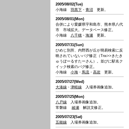
2005/08/02(Tue)
小海線
羽黒下
・
青沼
更新。
2005/08/01(Mon)
合併により愛媛県宇和島市、熊本県八代
市 市域拡大。データベース修正。
小海線
八千穂
・
海瀬
更新。
2005/07/31(Sun)
ひめじ別所、内野西が丘が簡易検索に反
映されていないバグ修正（Tnx>>きたき
ゅうぽーるすたーさん）。並びに駅名ク
イック検索のバグ修正。
小海線
小海
・
馬流
・
高岩
更新。
2005/07/27(Wed)
大湊線
・
津軽線
入場券画像追加。
2005/07/25(Mon)
八戸線
入場券画像追加。
常磐線
綾瀬
解説文修正。
2005/07/23(Sat)
五能線
入場券画像追加。