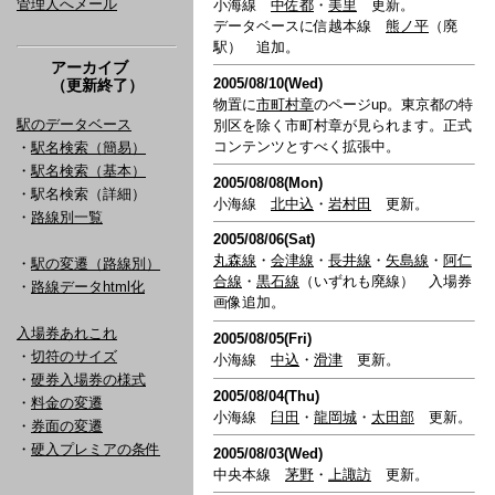
管理人へメール
小海線
中佐都
・
美里
更新。
データベースに信越本線
熊ノ平
（廃
駅） 追加。
アーカイブ
2005/08/10(Wed)
（更新終了）
物置に
市町村章
のページup。東京都の特
駅のデータベース
別区を除く市町村章が見られます。正式
コンテンツとすべく拡張中。
・
駅名検索（簡易）
・
駅名検索（基本）
2005/08/08(Mon)
・駅名検索（詳細）
小海線
北中込
・
岩村田
更新。
・
路線別一覧
2005/08/06(Sat)
丸森線
・
会津線
・
長井線
・
矢島線
・
阿仁
・
駅の変遷（路線別）
合線
・
黒石線
（いずれも廃線） 入場券
・
路線データhtml化
画像追加。
入場券あれこれ
2005/08/05(Fri)
・
切符のサイズ
小海線
中込
・
滑津
更新。
・
硬券入場券の様式
2005/08/04(Thu)
・
料金の変遷
小海線
臼田
・
龍岡城
・
太田部
更新。
・
券面の変遷
・
硬入プレミアの条件
2005/08/03(Wed)
中央本線
茅野
・
上諏訪
更新。