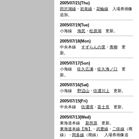
2005/07/21(Thu)
田沢湖線
・
岩泉線
・
花輪線
入場券画像
追加。
2005/07/19(Tue)
小海線
海尻
・
松原湖
更新。
2005/07/18(Mon)
中央本線
すずらんの里
・
青柳
更
新。
2005/07/17(Sun)
小海線
佐久広瀬
・
佐久海ノ口
更
新。
2005/07/16(Sat)
小海線
野辺山
・
信濃川上
更新。
2005/07/15(Fri)
中央本線
信濃境
・
富士見
更新。
2005/07/13(Wed)
東海道本線
新所原
更新。
東海道本線【海】
・
武豊線
・
二俣線
（廃
線）・
岡多線
（廃線） 入場券画像追