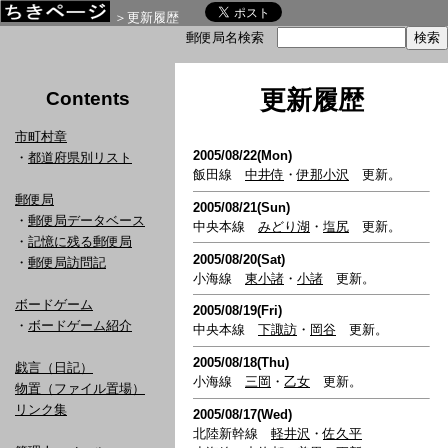
＞更新履歴
郵便局名検索
更新履歴
Contents
市町村章
2005/08/22(Mon)
・
都道府県別リスト
飯田線
中井侍
・
伊那小沢
更新。
郵便局
2005/08/21(Sun)
・
郵便局データベース
中央本線
みどり湖
・
塩尻
更新。
・
記憶に残る郵便局
2005/08/20(Sat)
・
郵便局訪問記
小海線
東小諸
・
小諸
更新。
ボードゲーム
2005/08/19(Fri)
・
ボードゲーム紹介
中央本線
下諏訪
・
岡谷
更新。
2005/08/18(Thu)
戯言（日記）
小海線
三岡
・
乙女
更新。
物置（ファイル置場）
リンク集
2005/08/17(Wed)
北陸新幹線
軽井沢
・
佐久平