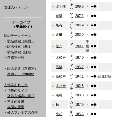
キ
●
北千住
209.6
〃
■
◆
管理人へメール
セ
ヤ
綾瀬
207.1
〃
■
◆
セ
アーカイブ
ア
●
亀有
204.9
〃
■
◆
（更新終了）
リ
キ
●
金町
203.0
〃
■
◆
駅のデータベース
ン
・
駅名検索（簡易）
千
マ
●
松戸
199.1
葉
■
◆
・
駅名検索（基本）
ト
県
・駅名検索（詳細）
キ
・
路線別一覧
*
北松戸
197.0
〃
■
◆
マ
マ
*
馬橋
195.7
〃
■
◆
・
駅の変遷（路線別）
ハ
・
路線データhtml化
シ
●
新松戸
194.1
〃
■
◆
武蔵野線
ト
コ
入場券あれこれ
●
北小金
192.8
〃
■
◆
ネ
・
切符のサイズ
ミ
●
南柏
190.3
〃
■
◆
・
硬券入場券の様式
カ
・
料金の変遷
カ
●
柏
187.9
〃
■
◆
シ
・
券面の変遷
キ
・
硬入プレミアの条件
*
北柏
185.6
〃
■
◆
ワ