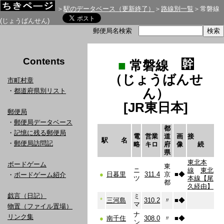
＞
駅のデータベース（更新終了）
＞
路線別一覧
＞常磐線
(じょうばんせん)
郵便局名検索
Contents
■
常磐線
（じょうばんせ
市町村章
ん）
・
都道府県別リスト
[JR東日本]
郵便局
・
郵便局データベース
都
・
記憶に残る郵便局
電
営業
道
画
接
駅 名
・
郵便局訪問記
略
キロ
府
像
続
県
東北本
ボードゲーム
東
ニ
線
東北
●
日暮里
311.4
京
■
◆
・
ボードゲーム紹介
ツ
本線【尾
都
久経由】
戯言（日記）
ミ
*
三河島
310.2
〃
■
◆
マ
物置（ファイル置場）
ナ
リンク集
●
南千住
308.0
〃
■
◆
ン