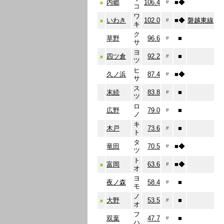
●
内郷
106.4
〃
■
◆
コ
ワ
●
いわき
102.0
〃
■
◆
磐越東線
キ
ク
草野
96.6
〃
■
サ
ヨ
●
四ツ倉
92.2
〃
■
ツ
ヒ
久ノ浜
87.4
〃
■
◆
サ
ス
末続
83.8
〃
■
ツ
ロ
広野
79.0
〃
■
ノ
キ
木戸
73.6
〃
■
ト
タ
竜田
70.5
〃
■
◆
ツ
ト
●
富岡
63.6
〃
■
◆
オ
ヨ
夜ノ森
58.4
〃
■
モ
ノ
●
大野
53.5
〃
■
オ
フ
双葉
47.7
〃
■
ハ