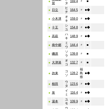
●
169.4
〃
■
賀
タ
ヒ
●
日立
164.5
〃
■
◆
チ
オ
●
小木津
159.0
〃
■
◆
キ
シ
●
十王
154.8
〃
■
◆
ユ
ハ
●
高萩
148.9
〃
■
◆
キ
ミ
●
南中郷
144.4
〃
■
ウ
ソ
●
磯原
139.8
〃
■
ラ
オ
●
大津港
132.7
〃
■
コ
福
コ
●
勿来
128.2
島
■
◆
ソ
県
ウ
●
植田
123.6
〃
■
◆
タ
イ
●
泉
116.4
〃
■
◆
ミ
ユ
●
湯本
109.9
〃
■
◆
モ
ウ