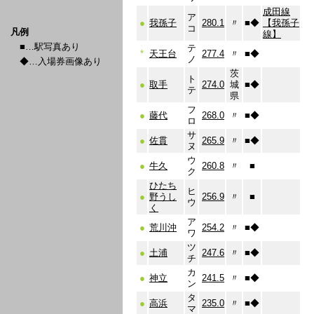
成田線
ア
●
我孫子
280.1
〃
■
◆
【我孫子
コ
凡例
線】
■…駅写真あり
テ
*
天王台
277.4
〃
■
◆
ノ
◆…入場券画像あり
茨
ト
●
取手
274.0
城
■
◆
テ
県
フ
●
藤代
268.0
〃
■
◆
ロ
サ
●
佐貫
265.9
〃
■
◆
ヌ
ウ
●
牛久
260.8
〃
■
ク
ひたち
ヒ
●
野うし
256.9
〃
■
ウ
く
ア
●
荒川沖
254.2
〃
■
◆
ワ
ツ
●
土浦
247.6
〃
■
◆
チ
カ
●
神立
241.5
〃
■
◆
ン
タ
●
高浜
235.0
〃
■
◆
マ