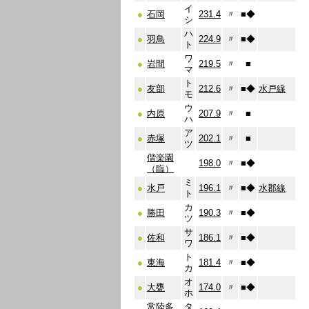
イ
●
石岡
231.4
〃
■
◆
シ
ハ
●
羽鳥
224.9
〃
■
◆
ト
ワ
●
岩間
219.5
〃
■
マ
ト
●
友部
212.6
〃
■
◆
水戸線
モ
ウ
●
内原
207.9
〃
■
ハ
ア
●
赤塚
202.1
〃
■
ツ
偕楽園
198.0
〃
■
◆
（臨）
ミ
●
水戸
196.1
〃
■
◆
水郡線
ト
カ
●
勝田
190.3
〃
■
◆
ツ
サ
●
佐和
186.1
〃
■
◆
ワ
ト
●
東海
181.4
〃
■
◆
カ
オ
●
大甕
174.0
〃
■
◆
ホ
常陸多
タ