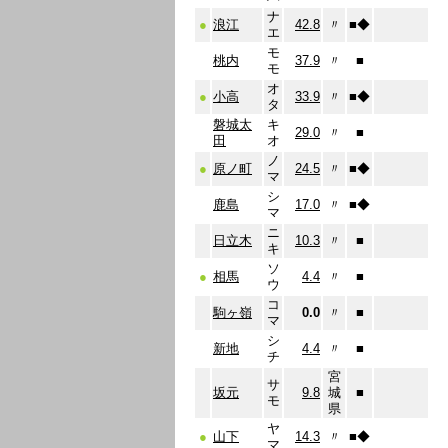
ナ
●
浪江
42.8
〃
■
◆
エ
モ
桃内
37.9
〃
■
モ
オ
●
小高
33.9
〃
■
◆
タ
磐城太
キ
29.0
〃
■
田
オ
ノ
●
原ノ町
24.5
〃
■
◆
マ
シ
鹿島
17.0
〃
■
◆
マ
ニ
日立木
10.3
〃
■
キ
ソ
●
相馬
4.4
〃
■
ウ
コ
駒ヶ嶺
0.0
〃
■
マ
シ
新地
4.4
〃
■
チ
宮
サ
坂元
9.8
城
■
モ
県
ヤ
●
山下
14.3
〃
■
◆
マ