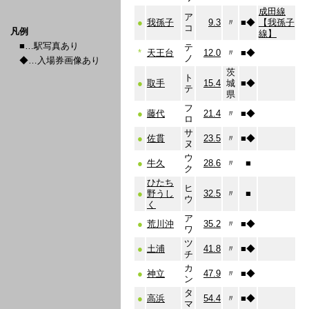
成田線
ア
●
我孫子
9.3
〃
■
◆
【我孫子
コ
凡例
線】
■…駅写真あり
テ
*
天王台
12.0
〃
■
◆
ノ
◆…入場券画像あり
茨
ト
●
取手
15.4
城
■
◆
テ
県
フ
●
藤代
21.4
〃
■
◆
ロ
サ
●
佐貫
23.5
〃
■
◆
ヌ
ウ
●
牛久
28.6
〃
■
ク
ひたち
ヒ
●
野うし
32.5
〃
■
ウ
く
ア
●
荒川沖
35.2
〃
■
◆
ワ
ツ
●
土浦
41.8
〃
■
◆
チ
カ
●
神立
47.9
〃
■
◆
ン
タ
●
高浜
54.4
〃
■
◆
マ