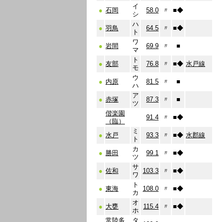
イ
●
石岡
58.0
〃
■
◆
シ
ハ
●
羽鳥
64.5
〃
■
◆
ト
ワ
●
岩間
69.9
〃
■
マ
ト
●
友部
76.8
〃
■
◆
水戸線
モ
ウ
●
内原
81.5
〃
■
ハ
ア
●
赤塚
87.3
〃
■
ツ
偕楽園
91.4
〃
■
◆
（臨）
ミ
●
水戸
93.3
〃
■
◆
水郡線
ト
カ
●
勝田
99.1
〃
■
◆
ツ
サ
●
佐和
103.3
〃
■
◆
ワ
ト
●
東海
108.0
〃
■
◆
カ
オ
●
大甕
115.4
〃
■
◆
ホ
常陸多
タ