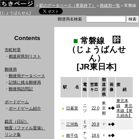
＞
駅のデータベース（更新終了）
＞
路線別一覧
＞常磐線
(じょうばんせん)
郵便局名検索
Contents
■
常磐線
（じょうばんせ
市町村章
ん）
・
都道府県別リスト
[JR東日本]
郵便局
・
郵便局データベース
都
・
記憶に残る郵便局
電
営業
道
画
接
駅 名
・
郵便局訪問記
略
キロ
府
像
続
県
東北本
ボードゲーム
東
ニ
線
東北
●
日暮里
22.0
京
■
◆
・
ボードゲーム紹介
ツ
本線【尾
都
久経由】
戯言（日記）
ミ
*
三河島
20.8
〃
■
◆
マ
物置（ファイル置場）
ナ
リンク集
●
南千住
18.6
〃
■
◆
ン