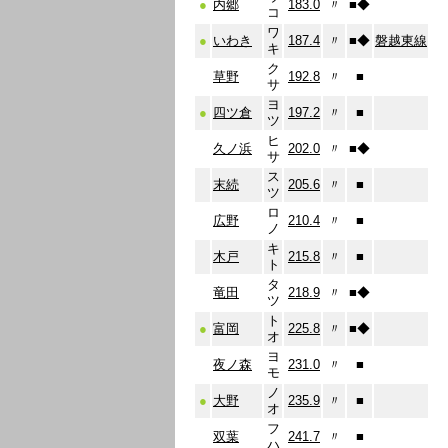
●
内郷
183.0
〃
■
◆
コ
ワ
●
いわき
187.4
〃
■
◆
磐越東線
キ
ク
草野
192.8
〃
■
サ
ヨ
●
四ツ倉
197.2
〃
■
ツ
ヒ
久ノ浜
202.0
〃
■
◆
サ
ス
末続
205.6
〃
■
ツ
ロ
広野
210.4
〃
■
ノ
キ
木戸
215.8
〃
■
ト
タ
竜田
218.9
〃
■
◆
ツ
ト
●
富岡
225.8
〃
■
◆
オ
ヨ
夜ノ森
231.0
〃
■
モ
ノ
●
大野
235.9
〃
■
オ
フ
双葉
241.7
〃
■
ハ