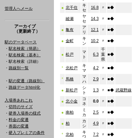
キ
●
北千住
16.8
〃
■
◆
管理人へメール
セ
ヤ
綾瀬
14.3
〃
■
◆
セ
アーカイブ
ア
●
亀有
12.1
〃
■
◆
（更新終了）
リ
キ
●
金町
10.2
〃
■
◆
駅のデータベース
ン
・
駅名検索（簡易）
千
マ
●
松戸
6.3
葉
■
◆
・
駅名検索（基本）
ト
県
・駅名検索（詳細）
キ
・
路線別一覧
*
北松戸
4.2
〃
■
◆
マ
マ
*
馬橋
2.9
〃
■
◆
・
駅の変遷（路線別）
ハ
・
路線データhtml化
シ
●
新松戸
1.3
〃
■
◆
武蔵野線
ト
コ
入場券あれこれ
●
北小金
0.0
〃
■
◆
ネ
・
切符のサイズ
ミ
●
南柏
2.5
〃
■
◆
・
硬券入場券の様式
カ
・
料金の変遷
カ
●
柏
4.9
〃
■
◆
シ
・
券面の変遷
キ
・
硬入プレミアの条件
*
北柏
7.2
〃
■
◆
ワ