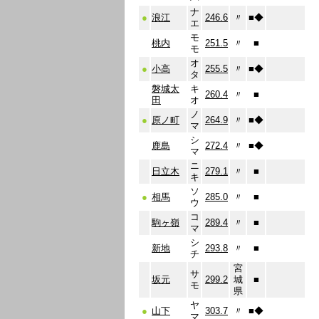
ナ
●
浪江
246.6
〃
■
◆
エ
モ
桃内
251.5
〃
■
モ
オ
●
小高
255.5
〃
■
◆
タ
磐城太
キ
260.4
〃
■
田
オ
ノ
●
原ノ町
264.9
〃
■
◆
マ
シ
鹿島
272.4
〃
■
◆
マ
ニ
日立木
279.1
〃
■
キ
ソ
●
相馬
285.0
〃
■
ウ
コ
駒ヶ嶺
289.4
〃
■
マ
シ
新地
293.8
〃
■
チ
宮
サ
坂元
299.2
城
■
モ
県
ヤ
●
山下
303.7
〃
■
◆
マ