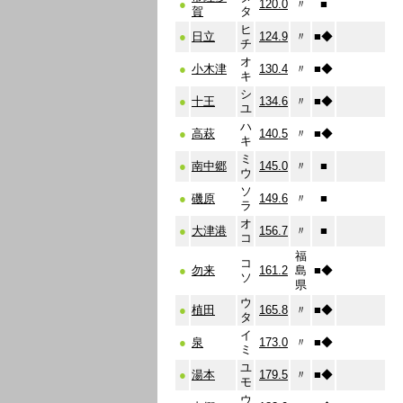
●
120.0
〃
■
賀
タ
ヒ
●
日立
124.9
〃
■
◆
チ
オ
●
小木津
130.4
〃
■
◆
キ
シ
●
十王
134.6
〃
■
◆
ユ
ハ
●
高萩
140.5
〃
■
◆
キ
ミ
●
南中郷
145.0
〃
■
ウ
ソ
●
磯原
149.6
〃
■
ラ
オ
●
大津港
156.7
〃
■
コ
福
コ
●
勿来
161.2
島
■
◆
ソ
県
ウ
●
植田
165.8
〃
■
◆
タ
イ
●
泉
173.0
〃
■
◆
ミ
ユ
●
湯本
179.5
〃
■
◆
モ
ウ