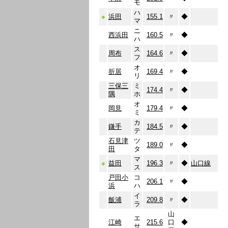
モ
ハ
●
浜田
155.1
〃
◆
マ
ニ
西浜田
160.5
〃
◆
ハ
ス
周布
164.6
〃
◆
フ
オ
折居
169.4
〃
◆
リ
三保三
ミ
174.4
〃
◆
隅
ホ
オ
岡見
179.4
〃
◆
ミ
カ
鎌手
184.5
〃
◆
テ
石見津
ツ
189.0
〃
◆
田
タ
マ
●
益田
196.3
〃
◆
山口線
ス
戸田小
コ
206.1
〃
◆
浜
ハ
イ
飯浦
209.8
〃
◆
ラ
山
エ
江崎
215.6
口
◆
サ