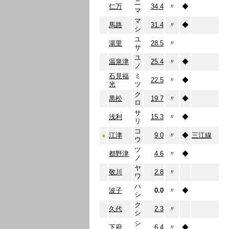
ニ
仁万
34.4
〃
◆
マ
マ
馬路
31.4
〃
◆
シ
ユ
湯里
28.5
〃
サ
ユ
温泉津
25.4
〃
◆
ノ
石見福
ミ
22.5
〃
◆
光
ツ
ク
黒松
19.7
〃
◆
ロ
サ
浅利
15.3
〃
◆
リ
コ
●
江津
9.0
〃
◆
三江線
ウ
ツ
都野津
4.6
〃
◆
ノ
ヤ
敬川
2.8
〃
ワ
ハ
波子
0.0
〃
◆
シ
ク
久代
2.3
〃
シ
シ
下府
6.4
〃
◆