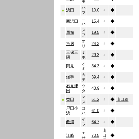
モ
ハ
●
浜田
10.0
〃
◆
マ
ニ
西浜田
15.4
〃
◆
ハ
ス
周布
19.5
〃
◆
フ
オ
折居
24.3
〃
◆
リ
三保三
ミ
29.3
〃
◆
隅
ホ
オ
岡見
34.3
〃
◆
ミ
カ
鎌手
39.4
〃
◆
テ
石見津
ツ
43.9
〃
◆
田
タ
マ
●
益田
51.2
〃
◆
山口線
ス
戸田小
コ
61.0
〃
◆
浜
ハ
イ
飯浦
64.7
〃
◆
ラ
山
エ
江崎
70.5
口
◆
サ